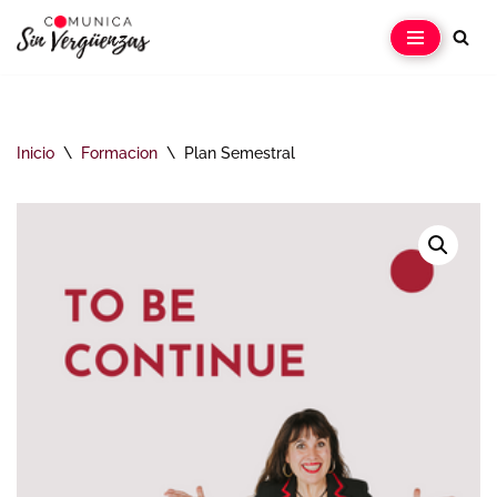
Saltar
al
contenido
Inicio
\
Formacion
\
Plan Semestral